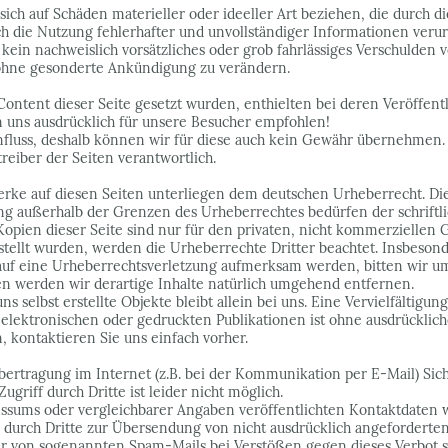
ich auf Schäden materieller oder ideeller Art beziehen, die durch 
 die Nutzung fehlerhafter und unvollständiger Informationen verur
kein nachweislich vorsätzliches oder grob fahrlässiges Verschulden vo
ohne gesonderte Ankündigung zu verändern.
Content dieser Seite gesetzt wurden, enthielten bei deren Veröffe
 uns ausdrücklich für unsere Besucher empfohlen!
nfluss, deshalb können wir für diese auch kein Gewähr übernehmen. F
treiber der Seiten verantwortlich.
erke auf diesen Seiten unterliegen dem deutschen Urheberrecht. Die
ng außerhalb der Grenzen des Urheberrechtes bedürfen der schrift
Kopien dieser Seite sind nur für den privaten, nicht kommerziellen G
rstellt wurden, werden die Urheberrechte Dritter beachtet. Insbesond
 auf eine Urheberrechtsverletzung aufmerksam werden, bitten wir u
 werden wir derartige Inhalte natürlich umgehend entfernen.
uns selbst erstellte Objekte bleibt allein bei uns. Eine Vervielfältig
lektronischen oder gedruckten Publikationen ist ohne ausdrücklich
, kontaktieren Sie uns einfach vorher.
übertragung im Internet (z.B. bei der Kommunikation per E-Mail) Sic
griff durch Dritte ist leider nicht möglich.
sums oder vergleichbarer Angaben veröffentlichten Kontaktdaten w
rch Dritte zur Übersendung von nicht ausdrücklich angeforderten I
er von sogenannten Spam-Mails bei Verstößen gegen dieses Verbot si