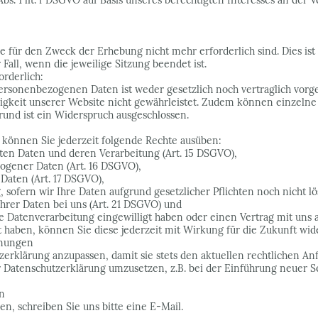
bs. 1 lit. f DSGVO auf Basis unseres berechtigten Interesses an der V
e für den Zweck der Erhebung nicht mehr erforderlich sind. Dies ist f
Fall, wenn die jeweilige Sitzung beendet ist.
orderlich:
ersonenbezogenen Daten ist weder gesetzlich noch vertraglich vorg
higkeit unserer Website nicht gewährleistet. Zudem können einzelne 
rund ist ein Widerspruch ausgeschlossen.
önnen Sie jederzeit folgende Rechte ausüben:
rten Daten und deren Verarbeitung (Art. 15 DSGVO),
ogener Daten (Art. 16 DSGVO),
Daten (Art. 17 DSGVO),
sofern wir Ihre Daten aufgrund gesetzlicher Pflichten noch nicht lö
hrer Daten bei uns (Art. 21 DSGVO) und
ie Datenverarbeitung eingewilligt haben oder einen Vertrag mit uns
lt haben, können Sie diese jederzeit mit Wirkung für die Zukunft wid
mmungen
tzerklärung anzupassen, damit sie stets den aktuellen rechtlichen A
Datenschutzerklärung umzusetzen, z.B. bei der Einführung neuer Ser
n
, schreiben Sie uns bitte eine E-Mail.