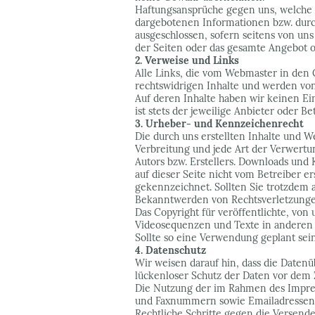
Haftungsansprüche gegen uns, welche s
dargebotenen Informationen bzw. durch
ausgeschlossen, sofern seitens von uns 
der Seiten oder das gesamte Angebot 
2. Verweise und Links
Alle Links, die vom Webmaster in den 
rechtswidrigen Inhalte und werden von
Auf deren Inhalte haben wir keinen Ei
ist stets der jeweilige Anbieter oder Be
3. Urheber- und Kennzeichenrecht
Die durch uns erstellten Inhalte und W
Verbreitung und jede Art der Verwertu
Autors bzw. Erstellers. Downloads und 
auf dieser Seite nicht vom Betreiber e
gekennzeichnet. Sollten Sie trotzdem
Bekanntwerden von Rechtsverletzungen
Das Copyright für veröffentlichte, von 
Videosequenzen und Texte in anderen e
Sollte so eine Verwendung geplant sein
4. Datenschutz
Wir weisen darauf hin, dass die Daten
lückenloser Schutz der Daten vor dem Zu
Die Nutzung der im Rahmen des Impres
und Faxnummern sowie Emailadressen du
Rechtliche Schritte gegen die Versend