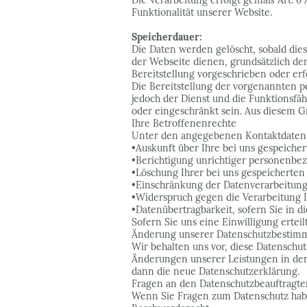
Die Verarbeitung erfolgt gemäß Art. 6 A
Funktionalität unserer Website.
Speicherdauer:
Die Daten werden gelöscht, sobald dies
der Webseite dienen, grundsätzlich der 
Bereitstellung vorgeschrieben oder erf
Die Bereitstellung der vorgenannten p
jedoch der Dienst und die Funktionsfä
oder eingeschränkt sein. Aus diesem G
Ihre Betroffenenrechte
Unter den angegebenen Kontaktdaten k
•Auskunft über Ihre bei uns gespeiche
•Berichtigung unrichtiger personenbez
•Löschung Ihrer bei uns gespeicherten 
•Einschränkung der Datenverarbeitung, 
•Widerspruch gegen die Verarbeitung I
•Datenübertragbarkeit, sofern Sie in d
Sofern Sie uns eine Einwilligung ertei
Änderung unserer Datenschutzbesti
Wir behalten uns vor, diese Datenschu
Änderungen unserer Leistungen in der 
dann die neue Datenschutzerklärung.
Fragen an den Datenschutzbeauftragte
Wenn Sie Fragen zum Datenschutz haben